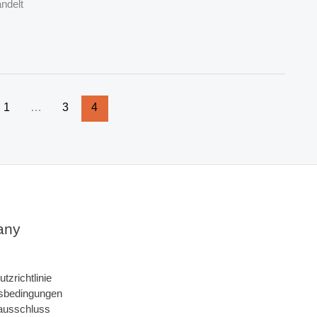
andelt
1
…
3
4
any
tzrichtlinie
sbedingungen
ausschluss