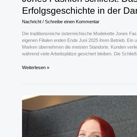
Erfolgsgeschichte in der 
Nachricht
/
Schreibe einen Kommentar
Die traditionsreiche österreichische Modekette Jones Fash
eigenen Filialen enden Ende Juni 2025 ihren Betrieb. Ein u
Marken übernehmen die meisten Standorte. Kunden verlie
während viele Arbeitsplätze gesichert bleiben. Die Schli
Jones
Weiterlesen »
Fashion
schließt:
Das
Ende
einer
53-
jährigen
Erfolgsgeschichte
in
der