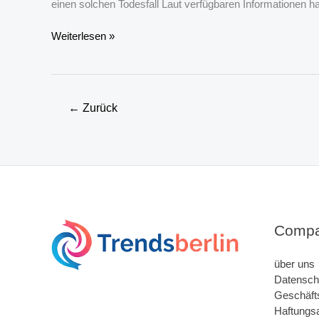
einen solchen Todesfall Laut verfügbaren Informationen h
Lothar
Weiterlesen »
Matthäus
Sohn
verstorben?
Faktencheck,
←
Zurück
Gerüchte
&
Familie
im
Überblick
Comp
über uns
Datenschu
Geschäft
Haftungs