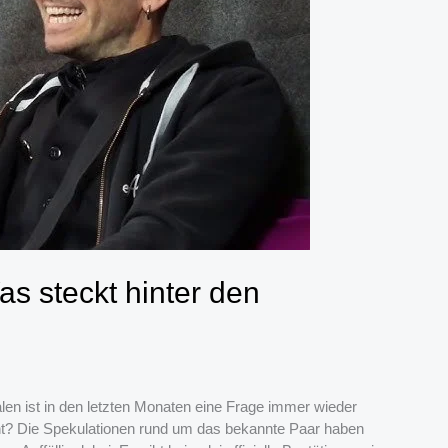
s steckt hinter den
len ist in den letzten Monaten eine Frage immer wieder
nt? Die Spekulationen rund um das bekannte Paar haben