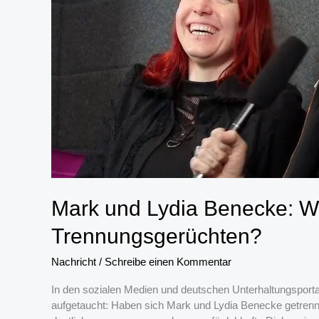
Damenmode
Mark und Lydia Benecke: Wa
Trennungsgerüchten?
Nachricht
/
Schreibe einen Kommentar
In den sozialen Medien und deutschen Unterhaltungsporta
aufgetaucht: Haben sich Mark und Lydia Benecke getren