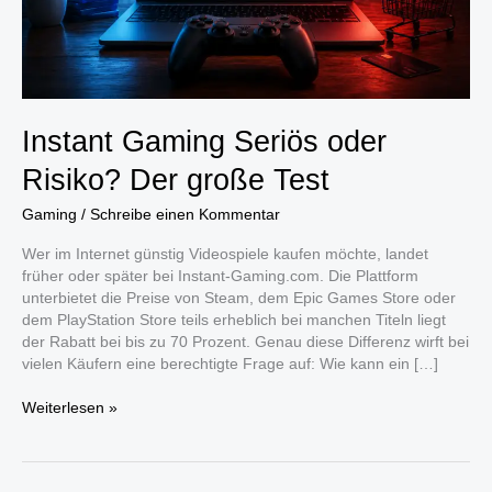
Instant Gaming Seriös oder
Risiko? Der große Test
Gaming
/
Schreibe einen Kommentar
Wer im Internet günstig Videospiele kaufen möchte, landet
früher oder später bei Instant-Gaming.com. Die Plattform
unterbietet die Preise von Steam, dem Epic Games Store oder
dem PlayStation Store teils erheblich bei manchen Titeln liegt
der Rabatt bei bis zu 70 Prozent. Genau diese Differenz wirft bei
vielen Käufern eine berechtigte Frage auf: Wie kann ein […]
Instant
Weiterlesen »
Gaming
Seriös
oder