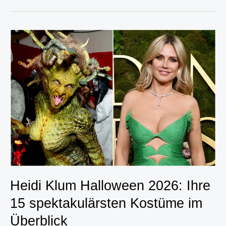
Die
geheime
Geliebte,
die
Hitler
einen
Tag
vor
ihrem
Tod
heiratete
Heidi Klum Halloween 2026: Ihre
15 spektakulärsten Kostüme im
Überblick