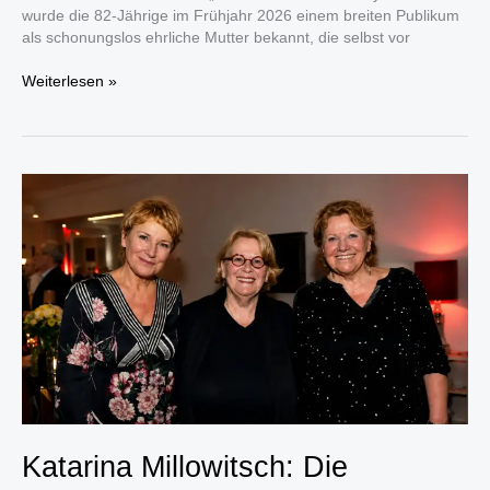
wurde die 82-Jährige im Frühjahr 2026 einem breiten Publikum
als schonungslos ehrliche Mutter bekannt, die selbst vor
Erna
Weiterlesen »
Klum:
Heidis
Mutter
mit
schonungslos
ehrlichen
Worten
Katarina Millowitsch: Die