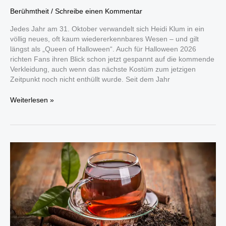
Berühmtheit
/
Schreibe einen Kommentar
Jedes Jahr am 31. Oktober verwandelt sich Heidi Klum in ein
völlig neues, oft kaum wiedererkennbares Wesen – und gilt
längst als „Queen of Halloween“. Auch für Halloween 2026
richten Fans ihren Blick schon jetzt gespannt auf die kommende
Verkleidung, auch wenn das nächste Kostüm zum jetzigen
Zeitpunkt noch nicht enthüllt wurde. Seit dem Jahr
Heidi
Weiterlesen »
Klum
Halloween
2026:
Ihre
15
spektakulärsten
Kostüme
im
Überblick