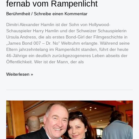
fernab vom Rampenlicht
Berühmtheit
/
Schreibe einen Kommentar
Dimitri Alexander Hamlin ist der Sohn von Hollywood-
Schauspieler Harry Hamlin und der Schweizer Schauspielerin
Ursula Andress, die als erstes Bond-Girl der Filmgeschichte in
„James Bond 007 – Dr. No“ Weltruhm erlangte. Während seine
Eltern jahrzehntelang im Rampenlicht standen, führt der heute
46-Jährige ein deutlich zurückgezogeneres Leben abseits der
Öffentlichkeit. Wer ist der Mann, der als
Dimitri
Weiterlesen »
Alexander
Hamlin:
Der
Sohn
von
Harry
Hamlin
lebt
fernab
vom