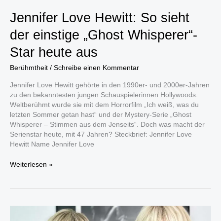
Jennifer Love Hewitt: So sieht
der einstige „Ghost Whisperer“-
Star heute aus
Berühmtheit
/
Schreibe einen Kommentar
Jennifer Love Hewitt gehörte in den 1990er- und 2000er-Jahren
zu den bekanntesten jungen Schauspielerinnen Hollywoods.
Weltberühmt wurde sie mit dem Horrorfilm „Ich weiß, was du
letzten Sommer getan hast“ und der Mystery-Serie „Ghost
Whisperer – Stimmen aus dem Jenseits“. Doch was macht der
Serienstar heute, mit 47 Jahren? Steckbrief: Jennifer Love
Hewitt Name Jennifer Love
Jennifer
Weiterlesen »
Love
Hewitt:
So
sieht
der