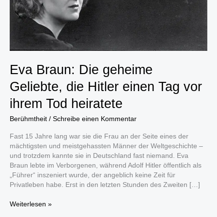
Eva Braun: Die geheime
Geliebte, die Hitler einen Tag vor
ihrem Tod heiratete
Berühmtheit
/
Schreibe einen Kommentar
Fast 15 Jahre lang war sie die Frau an der Seite eines der
mächtigsten und meistgehassten Männer der Weltgeschichte –
und trotzdem kannte sie in Deutschland fast niemand. Eva
Braun lebte im Verborgenen, während Adolf Hitler öffentlich als
„Führer“ inszeniert wurde, der angeblich keine Zeit für
Privatleben habe. Erst in den letzten Stunden des Zweiten […]
Eva
Weiterlesen »
Braun: