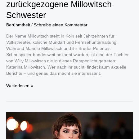
zurückgezogene Millowitsch-
Schwester
Berühmtheit
/
Schreibe einen Kommentar
Der Name Millowitsch steht in Köln seit Jahrzehnten für
Volkstheater, kölsche Mundart und Fernsehunterhaltung.
Während Mariele Millowitsch und ihr Bruder Peter als
Schauspieler bundesweit bekannt wurden, ist eine der Töchter
von Willy Millowitsch nie in dieses Rampenlicht getreten:
Katarina Millowitsch. Wer nach ihr sucht, findet kaum aktuelle
Berichte – und genau das macht sie interessant.
Katarina
Weiterlesen »
Millowitsch:
Die
zurückgezogene
Millowitsch-
Schwester