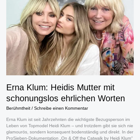
einstige
„Ghost
Whisperer“-
Star
heute
aus
Erna Klum: Heidis Mutter mit
schonungslos ehrlichen Worten
Berühmtheit
/
Schreibe einen Kommentar
Erna Klum ist seit Jahrzehnten die wichtigste Bezugsperson im
Leben von Topmodel Heidi Klum – und trotzdem gibt sie sich nie
glamourös, sondern konsequent bodenständig und direkt. In der
ProSieben-Dokumentation „On & Off the Catwalk by Heidi Klum“