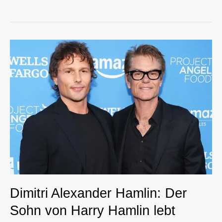
Falcó:
Ist
sie
Single
oder
vergeben?“
Dimitri Alexander Hamlin: Der
Sohn von Harry Hamlin lebt