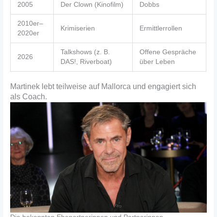
2005
Der Clown (Kinofilm)
Dobbs
2010er–
Krimiserien
Ermittlerrollen
2020er
Talkshows (z. B.
Offene Gespräche
2026
DAS!, Riverboat)
über Leben
Martinek lebt teilweise auf Mallorca und engagiert sich
als Coach.