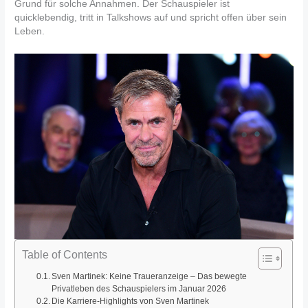
Grund für solche Annahmen. Der Schauspieler ist
quicklebendig, tritt in Talkshows auf und spricht offen über sein
Leben.
Table of Contents
Sven Martinek: Keine Traueranzeige – Das bewegte
Privatleben des Schauspielers im Januar 2026
Die Karriere-Highlights von Sven Martinek