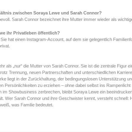
rhältnis zwischen Soraya Lewe und Sarah Connor?
bevoll. Sarah Connor bezeichnet ihre Mutter immer wieder als wichtige
we ihr Privatleben öffentlich?
 Sie hat einen Instagram-Account, auf dem sie gelegentlich Familienfoto
rivat.
r als „nur“ die Mutter von Sarah Connor. Sie ist die zentrale Figur e
trotz Trennung, neuen Partnerschaften und unterschiedlichen Karrier
ke liegt in der Zurückhaltung, der bedingungslosen Unterstützung und
en Persönlichkeiten zu erziehen – ohne dabei selbst ins Rampenlicht 
lien im Showbusiness zerbrechen, bleibt Soraya Lewe ein beeindrucken
. Wer Sarah Connor und ihre Geschwister kennt, versteht schnell: H
h weiß, was Familie bedeutet.