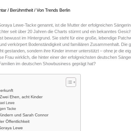
tar
/
Berühmtheit
/ Von
Trends Berlin
oraya Lewe-Tacke genannt, ist die Mutter der erfolgreichen Sängeri
chter seit über 20 Jahren die Charts stürmt und ein bekanntes Gesich
st bewusst im Hintergrund. Sie steht für eine große, lebendige Patch
und verkörpert Bodenständigkeit und familiären Zusammenhalt. Die g
ht gestanden, sondern ihre Kinder immer unterstützt – ohne je die ei
e Frau wirklich, die hinter einer der erfolgreichsten deutschen Sänge
Familien im deutschen Showbusiness geprägt hat?
erkunft
 Zwei Ehen, acht Kinder
hael Lewe
rgen Tacke
 Kindern und Sarah Connor
er Öffentlichkeit
 Soraya Lewe