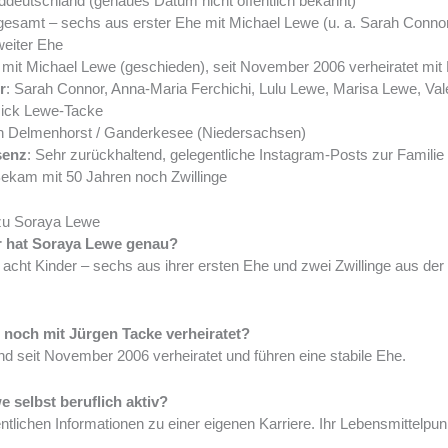
rddeutschland (genaues Datum nicht öffentlich bekannt)
sgesamt – sechs aus erster Ehe mit Michael Lewe (u. a. Sarah Connor)
weiter Ehe
 mit Michael Lewe (geschieden), seit November 2006 verheiratet mit
r
: Sarah Connor, Anna-Maria Ferchichi, Lulu Lewe, Marisa Lewe, Val
ick Lewe-Tacke
n Delmenhorst / Ganderkesee (Niedersachsen)
senz
: Sehr zurückhaltend, gelegentliche Instagram-Posts zur Familie
Bekam mit 50 Jahren noch Zwillinge
zu Soraya Lewe
er hat Soraya Lewe genau?
acht Kinder – sechs aus ihrer ersten Ehe und zwei Zwillinge aus der
 noch mit Jürgen Tacke verheiratet?
ind seit November 2006 verheiratet und führen eine stabile Ehe.
 selbst beruflich aktiv?
entlichen Informationen zu einer eigenen Karriere. Ihr Lebensmittelpun