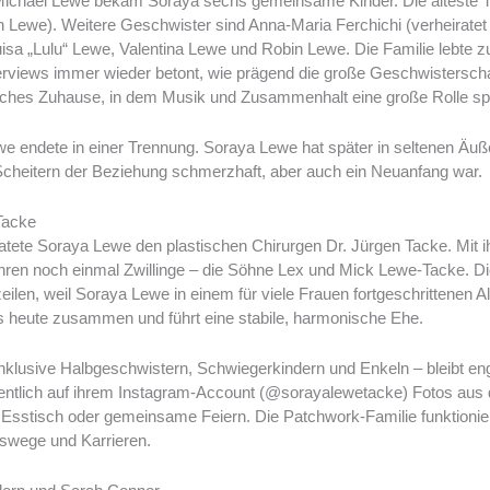
t Michael Lewe bekam Soraya sechs gemeinsame Kinder. Die älteste T
 Lewe). Weitere Geschwister sind Anna-Maria Ferchichi (verheiratet
sa „Lulu“ Lewe, Valentina Lewe und Robin Lewe. Die Familie lebte z
terviews immer wieder betont, wie prägend die große Geschwisterschar
liches Zuhause, in dem Musik und Zusammenhalt eine große Rolle spi
e endete in einer Trennung. Soraya Lewe hat später in seltenen Äuß
cheitern der Beziehung schmerzhaft, aber auch ein Neuanfang war.
Tacke
tete Soraya Lewe den plastischen Chirurgen Dr. Jürgen Tacke. Mit 
hren noch einmal Zwillinge – die Söhne Lex und Mick Lewe-Tacke. Di
len, weil Soraya Lewe in einem für viele Frauen fortgeschrittenen A
is heute zusammen und führt eine stabile, harmonische Ehe.
inklusive Halbgeschwistern, Schwiegerkindern und Enkeln – bleibt e
entlich auf ihrem Instagram-Account (@sorayalewetacke) Fotos aus 
sstisch oder gemeinsame Feiern. Die Patchwork-Familie funktioniert
nswege und Karrieren.