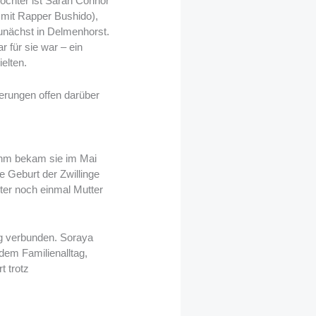
ochter ist Sarah Connor
 mit Rapper Bushido),
unächst in Delmenhorst.
 für sie war – ein
elten.
erungen offen darüber
ihm bekam sie im Mai
e Geburt der Zwillinge
lter noch einmal Mutter
ng verbunden. Soraya
dem Familienalltag,
 trotz