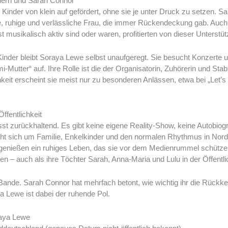
dern und Sarah Connor
e Kinder von klein auf gefördert, ohne sie je unter Druck zu setzen. 
rke, ruhige und verlässliche Frau, die immer Rückendeckung gab. Auc
t musikalisch aktiv sind oder waren, profitierten von dieser Unterstü
inder bleibt Soraya Lewe selbst unaufgeregt. Sie besucht Konzerte und
i-Mutter“ auf. Ihre Rolle ist die der Organisatorin, Zuhörerin und Stabi
chkeit erscheint sie meist nur zu besonderen Anlässen, etwa bei „Let’
Öffentlichkeit
t zurückhaltend. Es gibt keine eigene Reality-Show, keine Autobiog
dreht sich um Familie, Enkelkinder und den normalen Rhythmus in Nor
genießen ein ruhiges Leben, das sie vor dem Medienrummel schützen
n – auch als ihre Töchter Sarah, Anna-Maria und Lulu in der Öffentli
 Bande. Sarah Connor hat mehrfach betont, wie wichtig ihr die Rückke
ya Lewe ist dabei der ruhende Pol.
raya Lewe