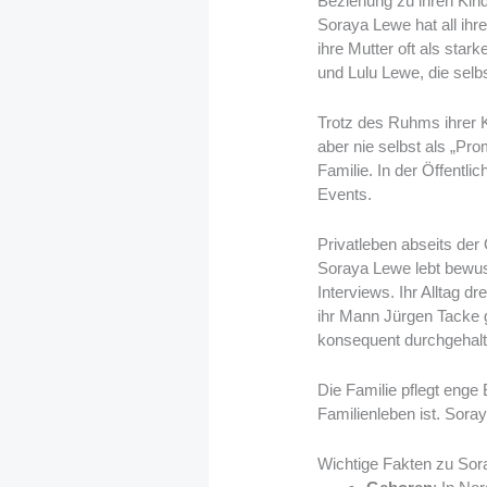
Beziehung zu ihren Kin
Soraya Lewe hat all ihr
ihre Mutter oft als sta
und Lulu Lewe, die selbs
Trotz des Ruhms ihrer K
aber nie selbst als „Prom
Familie. In der Öffentli
Events.
Privatleben abseits der 
Soraya Lewe lebt bewuss
Interviews. Ihr Alltag 
ihr Mann Jürgen Tacke 
konsequent durchgehalte
Die Familie pflegt enge
Familienleben ist. Sora
Wichtige Fakten zu So