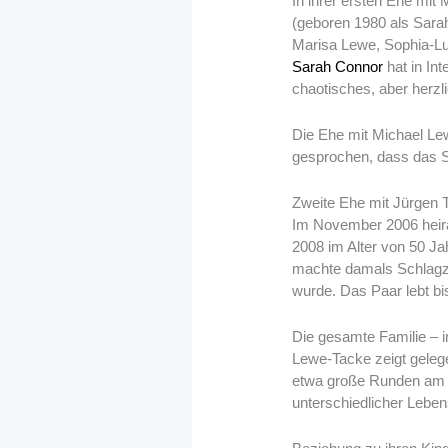
In ihrer ersten Ehe mi
(geboren 1980 als Sarah
Marisa Lewe, Sophia-Lui
Sarah Connor
hat in In
chaotisches, aber herz
Die Ehe mit Michael Lew
gesprochen, dass das S
Zweite Ehe mit Jürgen 
Im November 2006 heira
2008 im Alter von 50 Ja
machte damals Schlagzei
wurde. Das Paar lebt b
Die gesamte Familie – 
Lewe-Tacke zeigt geleg
etwa große Runden am E
unterschiedlicher Lebe