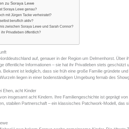
en zu Soraya Lewe
hat Soraya Lewe genau?
ch mit Jürgen Tacke verheiratet?
lbst beruflich aktiv?
ltnis zwischen Soraya Lewe und Sarah Connor?
ihr Privatleben öffentlich?
unft
orddeutschland auf, genauer in der Region um Delmenhorst. Über ih
 öffentliche Informationen – sie hat ihr Privatleben stets geschützt und
 Bekannt ist lediglich, dass sie früh eine große Familie gründete und
re Wurzeln liegen in einer bodenständigen Umgebung fernab des Show
i Ehen, acht Kinder
von insgesamt acht Kindern. Ihre Familiengeschichte ist geprägt von
n, stabilen Partnerschaft – ein klassisches Patchwork-Modell, das si
Lewe