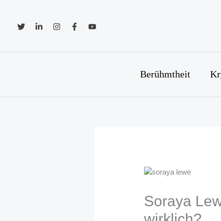
Zum
Inhalt
springen
Berühmtheit
Kr
Soraya Lew
wirklich?