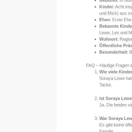
Geboren
: In No
Kinder
: Acht in
und Mick) aus z
Ehen
: Erste Ehe
Bekannte Kinde
Lewe, Lex und M
Wohnort
: Regio
Öffentliche Prä
Besonderheit
: 
FAQ – Häufige Fragen 
Wie viele Kind
Soraya Lewe hat 
Tacke.
Ist Soraya Lewe
Ja. Die beiden s
War Soraya Lewe
Es gibt keine öff
Familie.