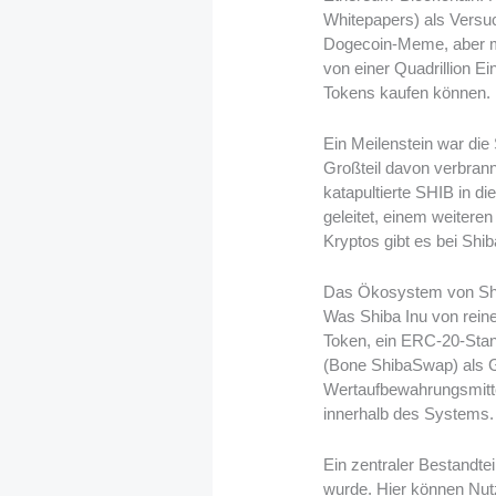
Whitepapers) als Versuc
Dogecoin-Meme, aber mi
von einer Quadrillion Ei
Tokens kaufen können.
Ein Meilenstein war die
Großteil davon verbrann
katapultierte SHIB in d
geleitet, einem weiter
Kryptos gibt es bei Sh
Das Ökosystem von Shib
Was Shiba Inu von rein
Token, ein ERC-20-Stan
(Bone ShibaSwap) als G
Wertaufbewahrungsmitte
innerhalb des Systems.
Ein zentraler Bestandte
wurde. Hier können Nutz