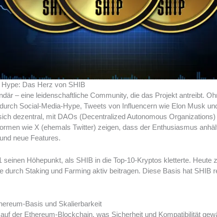
 Hype: Das Herz von SHIB
ndär – eine leidenschaftliche Community, die das Projekt antreibt. Ohn
urch Social-Media-Hype, Tweets von Influencern wie Elon Musk un
sich dezentral, mit DAOs (Decentralized Autonomous Organizations)
formen wie X (ehemals Twitter) zeigen, dass der Enthusiasmus anhäl
 und neue Features.
 seinen Höhepunkt, als SHIB in die Top-10-Kryptos kletterte. Heute 
die durch Staking und Farming aktiv beitragen. Diese Basis hat SHIB r
hereum-Basis und Skalierbarkeit
auf der Ethereum-Blockchain, was Sicherheit und Kompatibilität gewä