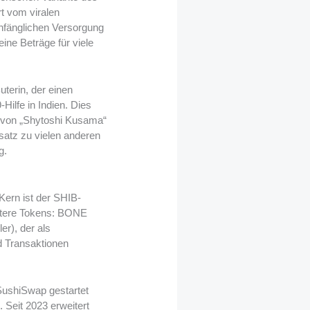
t vom viralen
nfänglichen Versorgung
eine Beträge für viele
terin, der einen
ilfe in Indien. Dies
t von „Shytoshi Kusama“
satz zu vielen anderen
g.
Kern ist der SHIB-
eitere Tokens: BONE
r), der als
d Transaktionen
 SushiSwap gestartet
 Seit 2023 erweitert