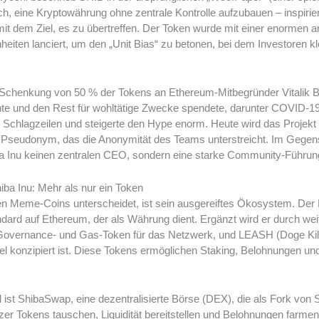
h, eine Kryptowährung ohne zentrale Kontrolle aufzubauen – inspirier
t dem Ziel, es zu übertreffen. Der Token wurde mit einer enormen a
nheiten lanciert, um den „Unit Bias“ zu betonen, bei dem Investoren kl
 Schenkung von 50 % der Tokens an Ethereum-Mitbegründer Vitalik Bu
te und den Rest für wohltätige Zwecke spendete, darunter COVID-19-H
ie Schlagzeilen und steigerte den Hype enorm. Heute wird das Projek
en Pseudonym, das die Anonymität des Teams unterstreicht. Im Gegen
iba Inu keinen zentralen CEO, sondern eine starke Community-Führun
a Inu: Mehr als nur ein Token
en Meme-Coins unterscheidet, ist sein ausgereiftes Ökosystem. Der 
dard auf Ethereum, der als Währung dient. Ergänzt wird er durch w
overnance- und Gas-Token für das Netzwerk, und LEASH (Doge Kille
l konzipiert ist. Diese Tokens ermöglichen Staking, Belohnungen un
il ist ShibaSwap, eine dezentralisierte Börse (DEX), die als Fork von
er Tokens tauschen, Liquidität bereitstellen und Belohnungen farmen.