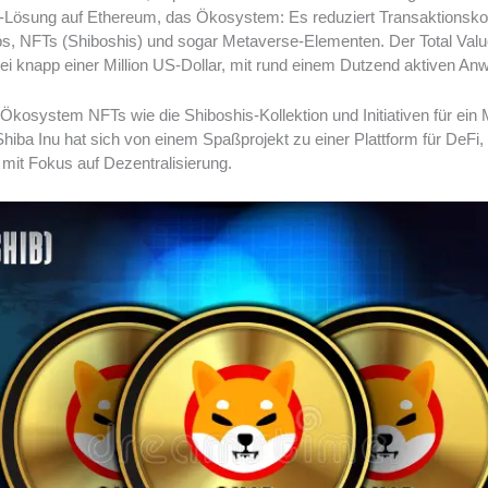
2-Lösung auf Ethereum, das Ökosystem: Es reduziert Transaktionskos
pps, NFTs (Shiboshis) und sogar Metaverse-Elementen. Der Total Valu
 bei knapp einer Million US-Dollar, mit rund einem Dutzend aktiven A
Ökosystem NFTs wie die Shiboshis-Kollektion und Initiativen für ein 
iba Inu hat sich von einem Spaßprojekt zu einer Plattform für DeFi
mit Fokus auf Dezentralisierung.