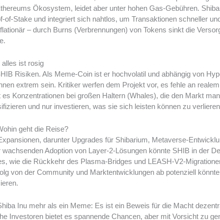
 Ethereums Ökosystem, leidet aber unter hohen Gas-Gebühren. Shibar
-of-Stake und integriert sich nahtlos, um Transaktionen schneller u
lationär – durch Burns (Verbrennungen) von Tokens sinkt die Versorg
e.
alles ist rosig
 SHIB Risiken. Als Meme-Coin ist er hochvolatil und abhängig von Hyp
n extrem sein. Kritiker werfen dem Projekt vor, es fehle an realem
 es Konzentrationen bei großen Haltern (Whales), die den Markt mani
sifizieren und nur investieren, was sie sich leisten können zu verlieren
Wohin geht die Reise?
e Expansionen, darunter Upgrades für Shibarium, Metaverse-Entwickl
er wachsenden Adoption von Layer-2-Lösungen könnte SHIB in der DeF
s, wie die Rückkehr des Plasma-Bridges und LEASH-V2-Migrationen, 
Erfolg von der Community und Marktentwicklungen ab potenziell könn
ieren.
iba Inu mehr als ein Meme: Es ist ein Beweis für die Macht dezentr
he Investoren bietet es spannende Chancen, aber mit Vorsicht zu ge