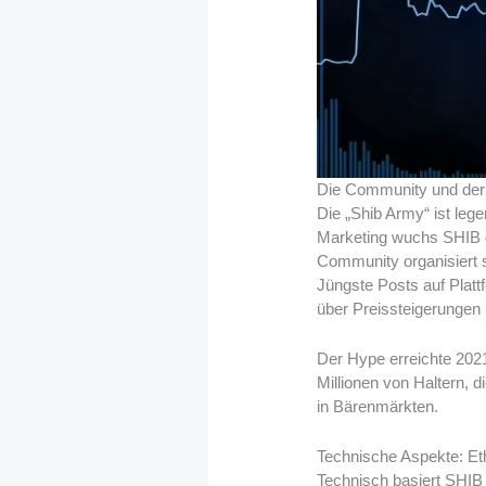
Die Community und der
Die „Shib Army“ ist lege
Marketing wuchs SHIB d
Community organisiert 
Jüngste Posts auf Platt
über Preissteigerungen
Der Hype erreichte 2021
Millionen von Haltern, 
in Bärenmärkten.
Technische Aspekte: Et
Technisch basiert SHIB 