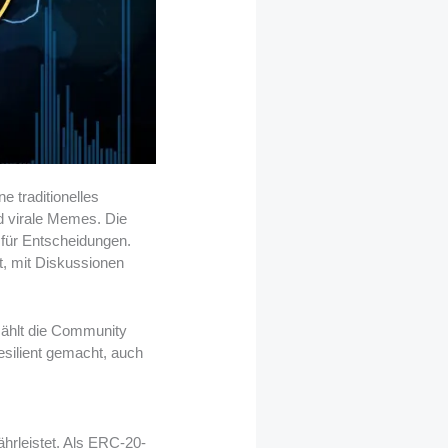
e traditionelles
d virale Memes. Die
 für Entscheidungen.
t, mit Diskussionen
zählt die Community
esilient gemacht, auch
hrleistet. Als ERC-20-