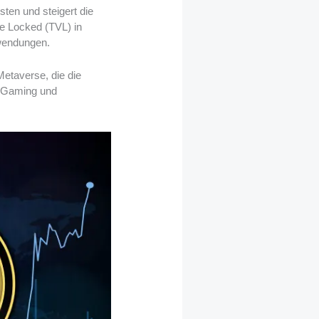
ten und steigert die
e Locked (TVL) in
nwendungen.
Metaverse, die die
, Gaming und