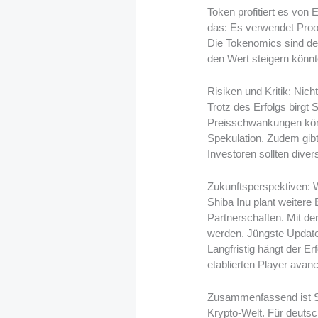
Token profitiert es von
das: Es verwendet Proof
Die Tokenomics sind def
den Wert steigern könnt
Risiken und Kritik: Nicht 
Trotz des Erfolgs birgt
Preisschwankungen könne
Spekulation. Zudem gibt
Investoren sollten diver
Zukunftsperspektiven: 
Shiba Inu plant weiter
Partnerschaften. Mit d
werden. Jüngste Update
Langfristig hängt der 
etablierten Player avanc
Zusammenfassend ist Sh
Krypto-Welt. Für deutsc