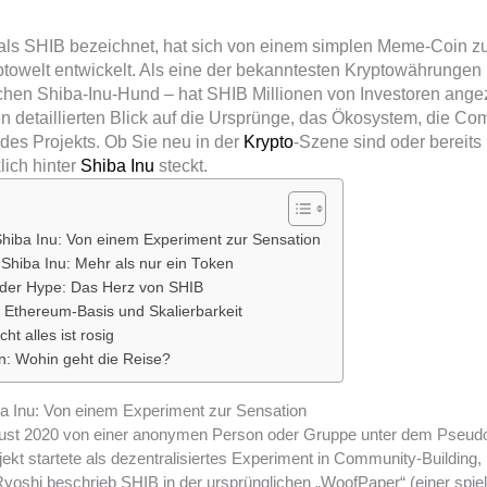
ch als SHIB bezeichnet, hat sich von einem simplen Meme-Coin
towelt entwickelt. Als eine der bekanntesten Kryptowährungen
schen Shiba-Inu-Hund – hat SHIB Millionen von Investoren ang
nen detaillierten Blick auf die Ursprünge, das Ökosystem, die C
des Projekts. Ob Sie neu in der
Krypto
-Szene sind oder bereits 
lich hinter
Shiba Inu
steckt.
hiba Inu: Von einem Experiment zur Sensation
hiba Inu: Mehr als nur ein Token
der Hype: Das Herz von SHIB
 Ethereum-Basis und Skalierbarkeit
cht alles ist rosig
n: Wohin geht die Reise?
a Inu: Von einem Experiment zur Sensation
gust 2020 von einer anonymen Person oder Gruppe unter dem Pseud
ekt startete als dezentralisiertes Experiment in Community-Building,
oshi beschrieb SHIB in der ursprünglichen „WoofPaper“ (einer spiel