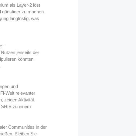
ium als Layer-2 löst
nd günstiger zu machen.
ung langfristig, was
e –
 Nutzen jenseits der
pulieren könnten.
.
ungen und
i-Welt relevanter
zeigen Aktivität.
te SHIB zu einem
aler Communities in der
nießen. Bleiben Sie