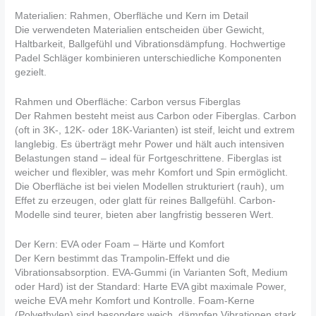
Materialien: Rahmen, Oberfläche und Kern im Detail
Die verwendeten Materialien entscheiden über Gewicht,
Haltbarkeit, Ballgefühl und Vibrationsdämpfung. Hochwertige
Padel Schläger kombinieren unterschiedliche Komponenten
gezielt.
Rahmen und Oberfläche: Carbon versus Fiberglas
Der Rahmen besteht meist aus Carbon oder Fiberglas. Carbon
(oft in 3K-, 12K- oder 18K-Varianten) ist steif, leicht und extrem
langlebig. Es überträgt mehr Power und hält auch intensiven
Belastungen stand – ideal für Fortgeschrittene. Fiberglas ist
weicher und flexibler, was mehr Komfort und Spin ermöglicht.
Die Oberfläche ist bei vielen Modellen strukturiert (rauh), um
Effet zu erzeugen, oder glatt für reines Ballgefühl. Carbon-
Modelle sind teurer, bieten aber langfristig besseren Wert.
Der Kern: EVA oder Foam – Härte und Komfort
Der Kern bestimmt das Trampolin-Effekt und die
Vibrationsabsorption. EVA-Gummi (in Varianten Soft, Medium
oder Hard) ist der Standard: Harte EVA gibt maximale Power,
weiche EVA mehr Komfort und Kontrolle. Foam-Kerne
(Polyethylen) sind besonders weich, dämpfen Vibrationen stark