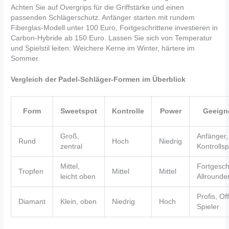
Achten Sie auf Overgrips für die Griffstärke und einen
passenden Schlägerschutz. Anfänger starten mit rundem
Fiberglas-Modell unter 100 Euro, Fortgeschrittene investieren in
Carbon-Hybride ab 150 Euro. Lassen Sie sich von Temperatur
und Spielstil leiten: Weichere Kerne im Winter, härtere im
Sommer.
Vergleich der Padel-Schläger-Formen im Überblick
Form
Sweetspot
Kontrolle
Power
Geeigne
Groß,
Anfänger,
Rund
Hoch
Niedrig
zentral
Kontrollsp
Mittel,
Fortgesch
Tropfen
Mittel
Mittel
leicht oben
Allrounde
Profis, Of
Diamant
Klein, oben
Niedrig
Hoch
Spieler