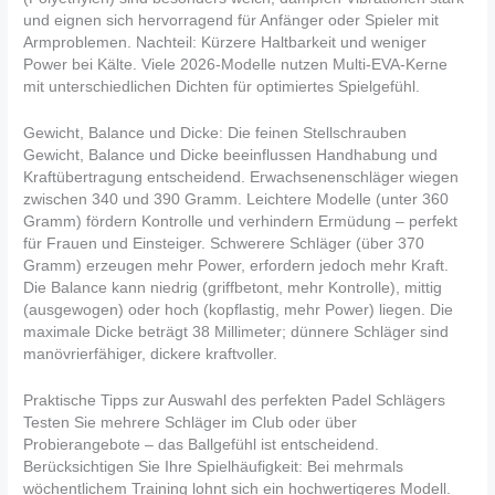
und eignen sich hervorragend für Anfänger oder Spieler mit
Armproblemen. Nachteil: Kürzere Haltbarkeit und weniger
Power bei Kälte. Viele 2026-Modelle nutzen Multi-EVA-Kerne
mit unterschiedlichen Dichten für optimiertes Spielgefühl.
Gewicht, Balance und Dicke: Die feinen Stellschrauben
Gewicht, Balance und Dicke beeinflussen Handhabung und
Kraftübertragung entscheidend. Erwachsenenschläger wiegen
zwischen 340 und 390 Gramm. Leichtere Modelle (unter 360
Gramm) fördern Kontrolle und verhindern Ermüdung – perfekt
für Frauen und Einsteiger. Schwerere Schläger (über 370
Gramm) erzeugen mehr Power, erfordern jedoch mehr Kraft.
Die Balance kann niedrig (griffbetont, mehr Kontrolle), mittig
(ausgewogen) oder hoch (kopflastig, mehr Power) liegen. Die
maximale Dicke beträgt 38 Millimeter; dünnere Schläger sind
manövrierfähiger, dickere kraftvoller.
Praktische Tipps zur Auswahl des perfekten Padel Schlägers
Testen Sie mehrere Schläger im Club oder über
Probierangebote – das Ballgefühl ist entscheidend.
Berücksichtigen Sie Ihre Spielhäufigkeit: Bei mehrmals
wöchentlichem Training lohnt sich ein hochwertigeres Modell.