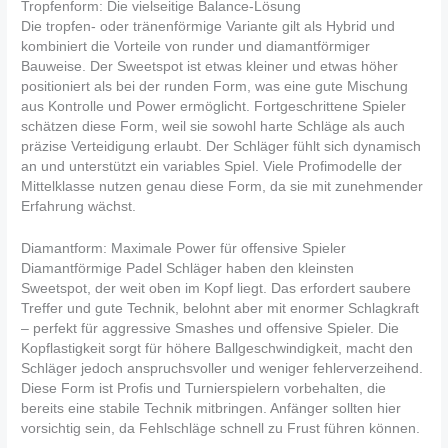
Tropfenform: Die vielseitige Balance-Lösung
Die tropfen- oder tränenförmige Variante gilt als Hybrid und
kombiniert die Vorteile von runder und diamantförmiger
Bauweise. Der Sweetspot ist etwas kleiner und etwas höher
positioniert als bei der runden Form, was eine gute Mischung
aus Kontrolle und Power ermöglicht. Fortgeschrittene Spieler
schätzen diese Form, weil sie sowohl harte Schläge als auch
präzise Verteidigung erlaubt. Der Schläger fühlt sich dynamisch
an und unterstützt ein variables Spiel. Viele Profimodelle der
Mittelklasse nutzen genau diese Form, da sie mit zunehmender
Erfahrung wächst.
Diamantform: Maximale Power für offensive Spieler
Diamantförmige Padel Schläger haben den kleinsten
Sweetspot, der weit oben im Kopf liegt. Das erfordert saubere
Treffer und gute Technik, belohnt aber mit enormer Schlagkraft
– perfekt für aggressive Smashes und offensive Spieler. Die
Kopflastigkeit sorgt für höhere Ballgeschwindigkeit, macht den
Schläger jedoch anspruchsvoller und weniger fehlerverzeihend.
Diese Form ist Profis und Turnierspielern vorbehalten, die
bereits eine stabile Technik mitbringen. Anfänger sollten hier
vorsichtig sein, da Fehlschläge schnell zu Frust führen können.