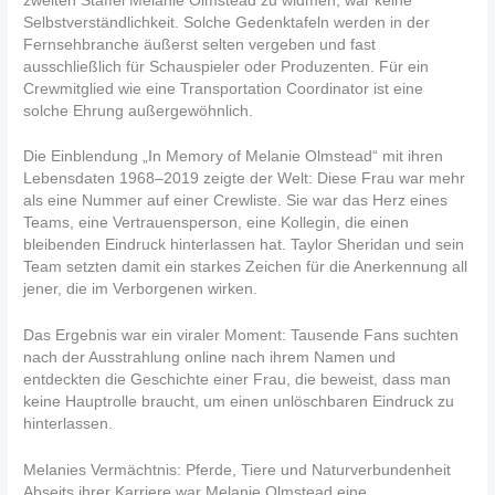
zweiten Staffel Melanie Olmstead zu widmen, war keine
Selbstverständlichkeit. Solche Gedenktafeln werden in der
Fernsehbranche äußerst selten vergeben und fast
ausschließlich für Schauspieler oder Produzenten. Für ein
Crewmitglied wie eine Transportation Coordinator ist eine
solche Ehrung außergewöhnlich.
Die Einblendung „In Memory of Melanie Olmstead“ mit ihren
Lebensdaten 1968–2019 zeigte der Welt: Diese Frau war mehr
als eine Nummer auf einer Crewliste. Sie war das Herz eines
Teams, eine Vertrauensperson, eine Kollegin, die einen
bleibenden Eindruck hinterlassen hat. Taylor Sheridan und sein
Team setzten damit ein starkes Zeichen für die Anerkennung all
jener, die im Verborgenen wirken.
Das Ergebnis war ein viraler Moment: Tausende Fans suchten
nach der Ausstrahlung online nach ihrem Namen und
entdeckten die Geschichte einer Frau, die beweist, dass man
keine Hauptrolle braucht, um einen unlöschbaren Eindruck zu
hinterlassen.
Melanies Vermächtnis: Pferde, Tiere und Naturverbundenheit
Abseits ihrer Karriere war Melanie Olmstead eine