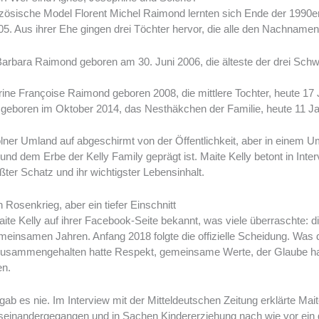
anzösische Model Florent Michel Raimond lernten sich Ende der 1990
05. Aus ihrer Ehe gingen drei Töchter hervor, die alle den Nachname
rbara Raimond geboren am 30. Juni 2006, die älteste der drei Schw
ine Françoise Raimond geboren 2008, die mittlere Tochter, heute 17 J
eboren im Oktober 2014, das Nesthäkchen der Familie, heute 11 Jah
lner Umland auf abgeschirmt von der Öffentlichkeit, aber in einem U
d dem Erbe der Kelly Family geprägt ist. Maite Kelly betont in Inte
ößter Schatz und ihr wichtigster Lebensinhalt.
 Rosenkrieg, aber ein tiefer Einschnitt
te Kelly auf ihrer Facebook-Seite bekannt, was viele überraschte: d
einsamen Jahren. Anfang 2018 folgte die offizielle Scheidung. Was 
e zusammengehalten hatte Respekt, gemeinsame Werte, der Glaube hal
en.
b es nie. Im Interview mit der Mitteldeutschen Zeitung erklärte Maite
seinandergegangen und in Sachen Kindererziehung nach wie vor ein