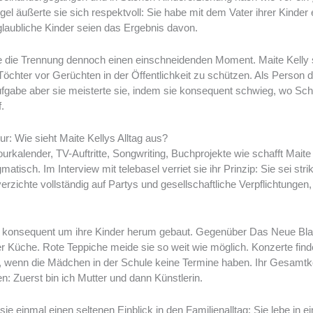
el äußerte sie sich respektvoll: Sie habe mit dem Vater ihrer Kinder
glaubliche Kinder seien das Ergebnis davon.
te die Trennung dennoch einen einschneidenden Moment. Maite Kelly 
Töchter vor Gerüchten in der Öffentlichkeit zu schützen. Als Person 
ufgabe aber sie meisterte sie, indem sie konsequent schwieg, wo Sch
.
ur: Wie sieht Maite Kellys Alltag aus?
Tourkalender, TV-Auftritte, Songwriting, Buchprojekte wie schafft Maite 
matisch. Im Interview mit telebasel verriet sie ihr Prinzip: Sie sei stri
ichte vollständig auf Partys und gesellschaftliche Verpflichtungen, d
e konsequent um ihre Kinder herum gebaut. Gegenüber Das Neue Blatt 
der Küche. Rote Teppiche meide sie so weit wie möglich. Konzerte fi
 wenn die Mädchen in der Schule keine Termine haben. Ihr Gesamtko
 Zuerst bin ich Mutter und dann Künstlerin.
ie einmal einen seltenen Einblick in den Familienalltag: Sie lebe in e