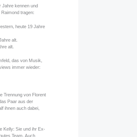
er Jahre kennen und
n Raimond tragen:
estern, heute 19 Jahre
ahre alt.
re alt.
mfeld, das von Musik,
rviews immer wieder:
ie Trennung von Florent
das Paar aus der
f ihnen auch dabei,
 Kelly: Sie und ihr Ex-
 gutes Team. Auch