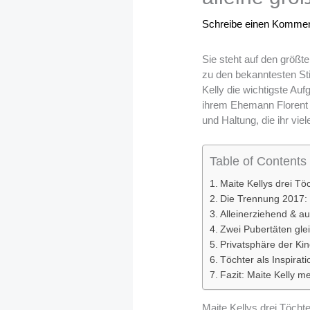
Schreibe einen Kommen
Sie steht auf den größt
zu den bekanntesten St
Kelly die wichtigste Auf
ihrem Ehemann Florent
und Haltung, die ihr vie
Table of Contents
Maite Kellys drei T
Die Trennung 2017: K
Alleinerziehend & au
Zwei Pubertäten gle
Privatsphäre der Kin
Töchter als Inspirat
Fazit: Maite Kelly m
Maite Kellys drei Töcht