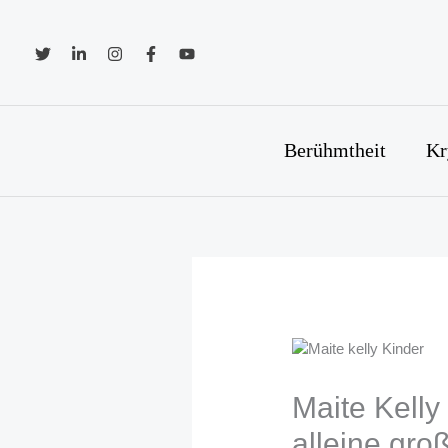
Zum
Inhalt
springen
Berühmtheit
Kr
Maite Kelly
alleine gro