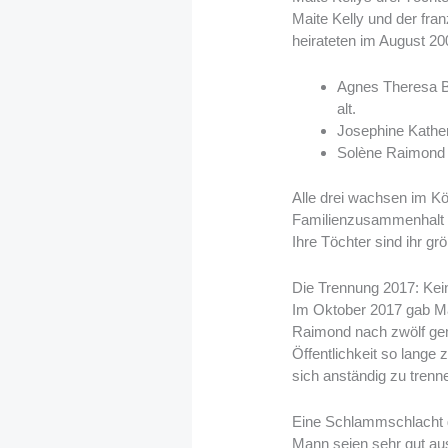
Maite Kelly und der fr
heirateten im August 20
Agnes Theresa Ba
alt.
Josephine Kather
Solène Raimond g
Alle drei wachsen im Kö
Familienzusammenhalt un
Ihre Töchter sind ihr gr
Die Trennung 2017: Kein
Im Oktober 2017 gab Mai
Raimond nach zwölf gem
Öffentlichkeit so lang
sich anständig zu trenn
Eine Schlammschlacht ga
Mann seien sehr gut au