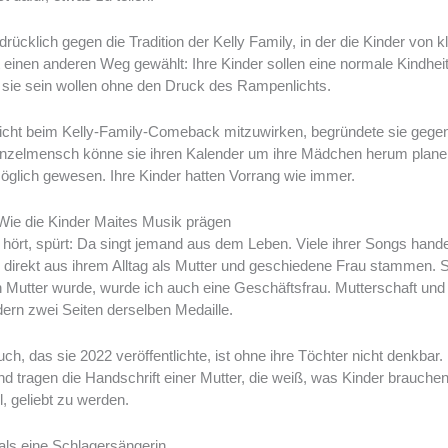
sdrücklich gegen die Tradition der Kelly Family, in der die Kinder von k
t einen anderen Weg gewählt: Ihre Kinder sollen eine normale Kindheit
 sie sein wollen ohne den Druck des Rampenlichts.
icht beim Kelly-Family-Comeback mitzuwirken, begründete sie geg
Einzelmensch könne sie ihren Kalender um ihre Mädchen herum planen
öglich gewesen. Ihre Kinder hatten Vorrang wie immer.
: Wie die Kinder Maites Musik prägen
hört, spürt: Da singt jemand aus dem Leben. Viele ihrer Songs handel
irekt aus ihrem Alltag als Mutter und geschiedene Frau stammen. Si
Mutter wurde, wurde ich auch eine Geschäftsfrau. Mutterschaft und Kr
ern zwei Seiten derselben Medaille.
ch, das sie 2022 veröffentlichte, ist ohne ihre Töchter nicht denkbar
und tragen die Handschrift einer Mutter, die weiß, was Kinder brauche
, geliebt zu werden.
 als eine Schlagersängerin