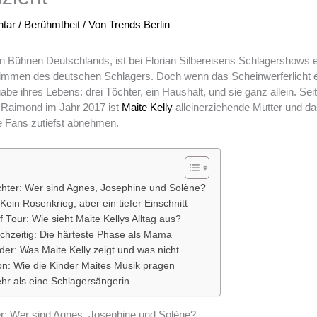
tar
/
Berühmtheit
/ Von
Trends Berlin
en Bühnen Deutschlands, ist bei Florian Silbereisens Schlagershows 
immen des deutschen Schlagers. Doch wenn das Scheinwerferlicht erl
gabe ihres Lebens: drei Töchter, ein Haushalt, und sie ganz allein. Se
 Raimond im Jahr 2017 ist
Maite Kelly
alleinerziehende Mutter und d
le Fans zutiefst abnehmen.
öchter: Wer sind Agnes, Josephine und Solène?
ein Rosenkrieg, aber ein tiefer Einschnitt
f Tour: Wie sieht Maite Kellys Alltag aus?
ichzeitig: Die härteste Phase als Mama
der: Was Maite Kelly zeigt und was nicht
ion: Wie die Kinder Maites Musik prägen
ehr als eine Schlagersängerin
er: Wer sind Agnes, Josephine und Solène?