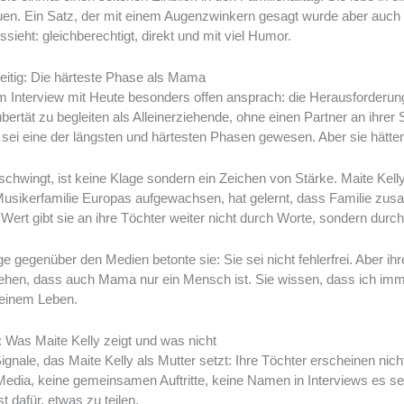
uen. Ein Satz, der mit einem Augenzwinkern gesagt wurde aber auch 
ieht: gleichberechtigt, direkt und mit viel Humor.
eitig: Die härteste Phase als Mama
m Interview mit Heute besonders offen ansprach: die Herausforderun
ubertät zu begleiten als Alleinerziehende, ohne einen Partner an ihrer S
 sei eine der längsten und härtesten Phasen gewesen. Aber sie hätten
chwingt, ist keine Klage sondern ein Zeichen von Stärke. Maite Kelly 
Musikerfamilie Europas aufgewachsen, hat gelernt, dass Familie zu
ert gibt sie an ihre Töchter weiter nicht durch Worte, sondern durch i
e gegenüber den Medien betonte sie: Sie sei nicht fehlerfrei. Aber i
sehen, dass auch Mama nur ein Mensch ist. Sie wissen, dass ich im
meinem Leben.
: Was Maite Kelly zeigt und was nicht
ignale, das Maite Kelly als Mutter setzt: Ihre Töchter erscheinen nicht 
Media, keine gemeinsamen Auftritte, keine Namen in Interviews es sei
 dafür, etwas zu teilen.