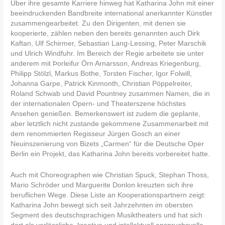
Über ihre gesamte Karriere hinweg hat Katharina John mit einer
beeindruckenden Bandbreite international anerkannter Künstler
zusammengearbeitet. Zu den Dirigenten, mit denen sie
kooperierte, zählen neben den bereits genannten auch Dirk
Kaftan, Ulf Schirmer, Sebastian Lang-Lessing, Peter Marschik
und Ulrich Windfuhr. Im Bereich der Regie arbeitete sie unter
anderem mit Þorleifur Örn Arnarsson, Andreas Kriegenburg,
Philipp Stölzl, Markus Bothe, Torsten Fischer, Igor Folwill,
Johanna Garpe, Patrick Kinmonth, Christian Pöppelreiter,
Roland Schwab und David Pountney zusammen Namen, die in
der internationalen Opern- und Theaterszene höchstes
Ansehen genießen. Bemerkenswert ist zudem die geplante,
aber letztlich nicht zustande gekommene Zusammenarbeit mit
dem renommierten Regisseur Jürgen Gosch an einer
Neuinszenierung von Bizets „Carmen“ für die Deutsche Oper
Berlin ein Projekt, das Katharina John bereits vorbereitet hatte.
Auch mit Choreographen wie Christian Spuck, Stephan Thoss,
Mario Schröder und Marguerite Donlon kreuzten sich ihre
beruflichen Wege. Diese Liste an Kooperationspartnern zeigt:
Katharina John bewegt sich seit Jahrzehnten im obersten
Segment des deutschsprachigen Musiktheaters und hat sich