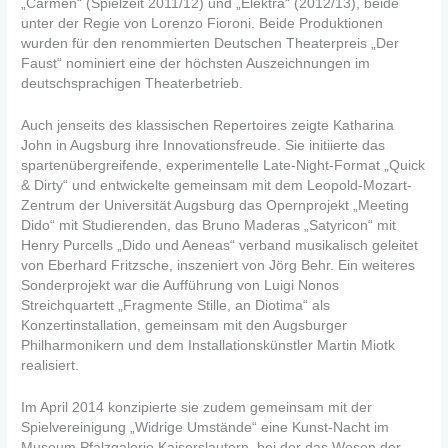
„Carmen“ (Spielzeit 2011/12) und „Elektra“ (2012/13), beide
unter der Regie von Lorenzo Fioroni. Beide Produktionen
wurden für den renommierten Deutschen Theaterpreis „Der
Faust“ nominiert eine der höchsten Auszeichnungen im
deutschsprachigen Theaterbetrieb.
Auch jenseits des klassischen Repertoires zeigte Katharina
John in Augsburg ihre Innovationsfreude. Sie initiierte das
spartenübergreifende, experimentelle Late-Night-Format „Quick
& Dirty“ und entwickelte gemeinsam mit dem Leopold-Mozart-
Zentrum der Universität Augsburg das Opernprojekt „Meeting
Dido“ mit Studierenden, das Bruno Maderas „Satyricon“ mit
Henry Purcells „Dido und Aeneas“ verband musikalisch geleitet
von Eberhard Fritzsche, inszeniert von Jörg Behr. Ein weiteres
Sonderprojekt war die Aufführung von Luigi Nonos
Streichquartett „Fragmente Stille, an Diotima“ als
Konzertinstallation, gemeinsam mit den Augsburger
Philharmonikern und dem Installationskünstler Martin Miotk
realisiert.
Im April 2014 konzipierte sie zudem gemeinsam mit der
Spielvereinigung „Widrige Umstände“ eine Kunst-Nacht im
Museum Pfalzgalerie Kaiserslautern, bei der das Wesen der