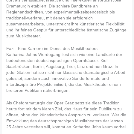
dort als verlässliche, kreative und intellektuell anspruchsvolle
Dramaturgin etabliert. Die schiere Bandbreite an
Regiehandschriften, von experimentell-zeitgenössisch bis
traditionell-werktreu, mit denen sie erfolgreich
zusammenarbeitete, unterstreicht ihre künstlerische Flexibilität
und ihr feines Gespür für unterschiedliche ästhetische Zugänge
zum Musiktheater.
Fazit: Eine Karriere im Dienst des Musiktheaters
Katharina Johns Werdegang liest sich wie eine Landkarte der
bedeutendsten deutschsprachigen Opernhäuser: Kiel,
Saarbrücken, Berlin, Augsburg, Trier, Linz und nun Graz. In
jeder Station hat sie nicht nur klassische dramaturgische Arbeit
geleistet, sondern auch innovative Sonderformate und
interdisziplinäre Projekte initiiert, die das Musiktheater einem
breiteren Publikum näherbringen.
Als Chefdramaturgin der Oper Graz setzt sie diese Tradition
heute fort mit dem klaren Ziel, das Haus für sein Publikum zu
öffnen, ohne den künstlerischen Anspruch zu verlieren. Wer die
Entwicklung des deutschsprachigen Musiktheaters der letzten
25 Jahre verstehen will, kommt an Katharina John kaum vorbei.