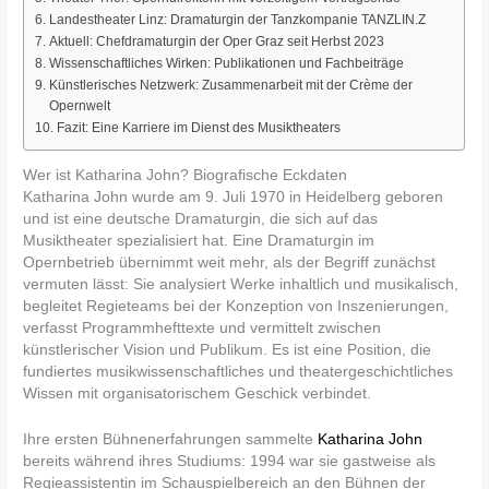
Landestheater Linz: Dramaturgin der Tanzkompanie TANZLIN.Z
Aktuell: Chefdramaturgin der Oper Graz seit Herbst 2023
Wissenschaftliches Wirken: Publikationen und Fachbeiträge
Künstlerisches Netzwerk: Zusammenarbeit mit der Crème der
Opernwelt
Fazit: Eine Karriere im Dienst des Musiktheaters
Wer ist Katharina John? Biografische Eckdaten
Katharina John wurde am 9. Juli 1970 in Heidelberg geboren
und ist eine deutsche Dramaturgin, die sich auf das
Musiktheater spezialisiert hat. Eine Dramaturgin im
Opernbetrieb übernimmt weit mehr, als der Begriff zunächst
vermuten lässt: Sie analysiert Werke inhaltlich und musikalisch,
begleitet Regieteams bei der Konzeption von Inszenierungen,
verfasst Programmhefttexte und vermittelt zwischen
künstlerischer Vision und Publikum. Es ist eine Position, die
fundiertes musikwissenschaftliches und theatergeschichtliches
Wissen mit organisatorischem Geschick verbindet.
Ihre ersten Bühnenerfahrungen sammelte
Katharina John
bereits während ihres Studiums: 1994 war sie gastweise als
Regieassistentin im Schauspielbereich an den Bühnen der