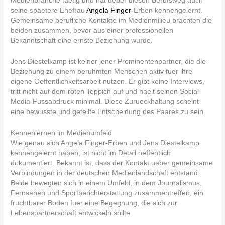
Medienbranche taetig und hat ueber diesen Berufsweg auch
seine spaetere Ehefrau
Angela Finger
-Erben kennengelernt.
Gemeinsame berufliche Kontakte im Medienmilieu brachten die
beiden zusammen, bevor aus einer professionellen
Bekanntschaft eine ernste Beziehung wurde.
Jens Diestelkamp ist keiner jener Prominentenpartner, die die
Beziehung zu einem beruhmten Menschen aktiv fuer ihre
eigene Oeffentlichkeitsarbeit nutzen. Er gibt keine Interviews,
tritt nicht auf dem roten Teppich auf und haelt seinen Social-
Media-Fussabdruck minimal. Diese Zurueckhaltung scheint
eine bewusste und geteilte Entscheidung des Paares zu sein.
Kennenlernen im Medienumfeld
Wie genau sich Angela Finger-Erben und Jens Diestelkamp
kennengelernt haben, ist nicht im Detail oeffentlich
dokumentiert. Bekannt ist, dass der Kontakt ueber gemeinsame
Verbindungen in der deutschen Medienlandschaft entstand.
Beide bewegten sich in einem Umfeld, in dem Journalismus,
Fernsehen und Sportberichterstattung zusammentreffen, ein
fruchtbarer Boden fuer eine Begegnung, die sich zur
Lebenspartnerschaft entwickeln sollte.