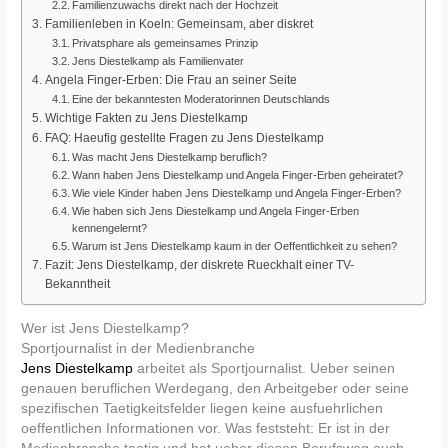
Familienzuwachs direkt nach der Hochzeit
Familienleben in Koeln: Gemeinsam, aber diskret
Privatsphare als gemeinsames Prinzip
Jens Diestelkamp als Familienvater
Angela Finger-Erben: Die Frau an seiner Seite
Eine der bekanntesten Moderatorinnen Deutschlands
Wichtige Fakten zu Jens Diestelkamp
FAQ: Haeufig gestellte Fragen zu Jens Diestelkamp
Was macht Jens Diestelkamp beruflich?
Wann haben Jens Diestelkamp und Angela Finger-Erben geheiratet?
Wie viele Kinder haben Jens Diestelkamp und Angela Finger-Erben?
Wie haben sich Jens Diestelkamp und Angela Finger-Erben
kennengelernt?
Warum ist Jens Diestelkamp kaum in der Oeffentlichkeit zu sehen?
Fazit: Jens Diestelkamp, der diskrete Rueckhalt einer TV-
Bekanntheit
Wer ist Jens Diestelkamp?
Sportjournalist in der Medienbranche
Jens Diestelkamp
arbeitet als Sportjournalist. Ueber seinen
genauen beruflichen Werdegang, den Arbeitgeber oder seine
spezifischen Taetigkeitsfelder liegen keine ausfuehrlichen
oeffentlichen Informationen vor. Was feststeht: Er ist in der