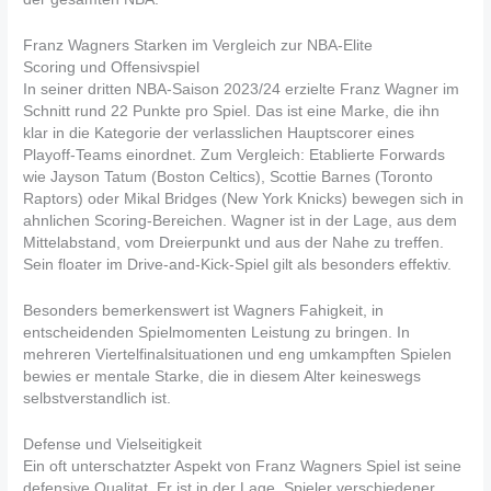
Franz Wagners Starken im Vergleich zur NBA-Elite
Scoring und Offensivspiel
In seiner dritten NBA-Saison 2023/24 erzielte Franz Wagner im
Schnitt rund 22 Punkte pro Spiel. Das ist eine Marke, die ihn
klar in die Kategorie der verlasslichen Hauptscorer eines
Playoff-Teams einordnet. Zum Vergleich: Etablierte Forwards
wie Jayson Tatum (Boston Celtics), Scottie Barnes (Toronto
Raptors) oder Mikal Bridges (New York Knicks) bewegen sich in
ahnlichen Scoring-Bereichen. Wagner ist in der Lage, aus dem
Mittelabstand, vom Dreierpunkt und aus der Nahe zu treffen.
Sein floater im Drive-and-Kick-Spiel gilt als besonders effektiv.
Besonders bemerkenswert ist Wagners Fahigkeit, in
entscheidenden Spielmomenten Leistung zu bringen. In
mehreren Viertelfinalsituationen und eng umkampften Spielen
bewies er mentale Starke, die in diesem Alter keineswegs
selbstverstandlich ist.
Defense und Vielseitigkeit
Ein oft unterschatzter Aspekt von Franz Wagners Spiel ist seine
defensive Qualitat. Er ist in der Lage, Spieler verschiedener