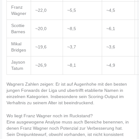
Franz
~22,0
~5,5
~4,5
Wagner
Scottie
~20,0
~8,5
~6,1
Barnes
Mikal
~19,6
~3,7
~3,6
Bridges
Jayson
~26,9
~8,1
~4,9
Tatum
Wagners Zahlen zeigen: Er ist auf Augenhohe mit den besten
jungen Forwards der Liga und ubertrifft etablierte Namen in
einzelnen Kategorien. Insbesondere sein Scoring-Output im
Verhaltnis zu seinem Alter ist beeindruckend.
Wo liegt Franz Wagner noch im Ruckstand?
Eine ausgewogene Analyse muss auch Bereiche benennen, in
denen Franz Wagner noch Potenzial zur Verbesserung hat.
Sein Dreipunktewurf, obwohl vorhanden, ist nicht konsistent