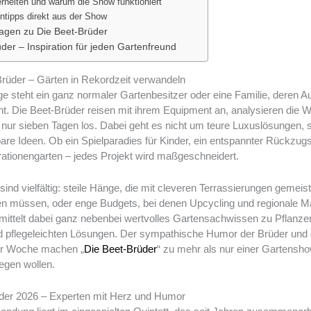
rheiten und warum die Show funktioniert
ntipps direkt aus der Show
ragen zu Die Beet-Brüder
üder – Inspiration für jeden Gartenfreund
rüder – Gärten in Rekordzeit verwandeln
lge steht ein ganz normaler Gartenbesitzer oder eine Familie, deren 
ht. Die Beet-Brüder reisen mit ihrem Equipment an, analysieren die
 nur sieben Tagen los. Dabei geht es nicht um teure Luxuslösungen, 
are Ideen. Ob ein Spielparadies für Kinder, ein entspannter Rückzugso
rationengarten – jedes Projekt wird maßgeschneidert.
nd vielfältig: steile Hänge, die mit cleveren Terrassierungen gemeist
hen müssen, oder enge Budgets, bei denen Upcycling und regionale Ma
ttelt dabei ganz nebenbei wertvolles Gartensachwissen zu Pflanze
pflegeleichten Lösungen. Der sympathische Humor der Brüder und 
r Woche machen „
Die Beet-Brüder
“ zu mehr als nur einer Gartenshow
legen wollen.
der 2026 – Experten mit Herz und Humor