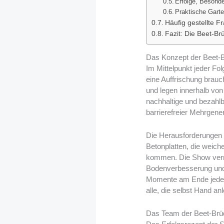
Erfolge, Besonde
Praktische Garte
Häufig gestellte F
Fazit: Die Beet-Br
Das Konzept der Beet-B
Im Mittelpunkt jeder Fo
eine Auffrischung brauc
und legen innerhalb von
nachhaltige und bezahlb
barrierefreier Mehrgene
Die Herausforderungen si
Betonplatten, die weic
kommen. Die Show vermi
Bodenverbesserung und 
Momente am Ende jede
alle, die selbst Hand an
Das Team der Beet-Brü