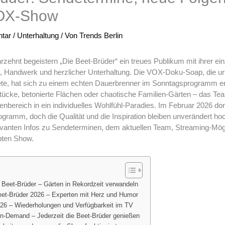
VOX-Show
tar
/
Unterhaltung
/ Von
Trends Berlin
rzehnt begeistern „Die Beet-Brüder“ ein treues Publikum mit ihrer ei
 Handwerk und herzlicher Unterhaltung. Die VOX-Doku-Soap, die ursp
rtete, hat sich zu einem echten Dauerbrenner im Sonntagsprogramm e
ücke, betonierte Flächen oder chaotische Familien-Gärten – das Tea
nbereich in ein individuelles Wohlfühl-Paradies. Im Februar 2026 do
gramm, doch die Qualität und die Inspiration bleiben unverändert h
relevanten Infos zu Sendeterminen, dem aktuellen Team, Streaming-Mög
bten Show.
Beet-Brüder – Gärten in Rekordzeit verwandeln
et-Brüder 2026 – Experten mit Herz und Humor
26 – Wiederholungen und Verfügbarkeit im TV
n-Demand – Jederzeit die Beet-Brüder genießen