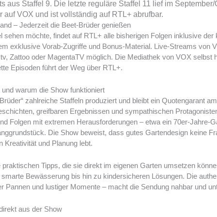
 aus Staffel 9. Die letzte reguläre Staffel 11 lief im September
 auf VOX und ist vollständig auf RTL+ abrufbar.
nd – Jederzeit die Beet-Brüder genießen
l sehen möchte, findet auf RTL+ alle bisherigen Folgen inklusive der 
udem exklusive Vorab-Zugriffe und Bonus-Material. Live-Streams vo
.tv, Zattoo oder MagentaTV möglich. Die Mediathek von VOX selbst h
lette Episoden führt der Weg über RTL+.
 und warum die Show funktioniert
-Brüder“ zahlreiche Staffeln produziert und bleibt ein Quotengarant 
schichten, greifbaren Ergebnissen und sympathischen Protagonisten 
sind Folgen mit extremen Herausforderungen – etwa ein 70er-Jahre-G
Hanggrundstück. Die Show beweist, dass gutes Gartendesign keine F
 Kreativität und Planung lebt.
praktischen Tipps, die sie direkt im eigenen Garten umsetzen können
 smarte Bewässerung bis hin zu kindersicheren Lösungen. Die authen
iner Pannen und lustiger Momente – macht die Sendung nahbar und un
direkt aus der Show