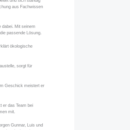
itet und sich ständig
Mischung aus Fachwissen
e dabei. Mit seinem
r die passende Lösung.
rklärt ökologische
ustelle, sorgt für
m Geschick meistert er
t er das Team bei
men mit.
orgen Gunnar, Luis und