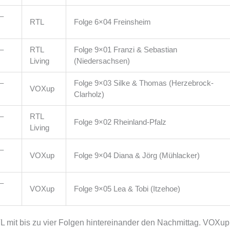
–
RTL
Folge 6×04 Freinsheim
–
RTL
Folge 9×01 Franzi & Sebastian
Living
(Niedersachsen)
–
Folge 9×03 Silke & Thomas (Herzebrock-
VOXup
Clarholz)
–
RTL
Folge 9×02 Rheinland-Pfalz
Living
–
VOXup
Folge 9×04 Diana & Jörg (Mühlacker)
–
VOXup
Folge 9×05 Lea & Tobi (Itzehoe)
L mit bis zu vier Folgen hintereinander den Nachmittag. VOXup