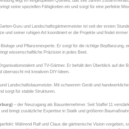
endung liegt im eingespielten Quintett, das seit Jahren zusammenarbe
 bringt seine speziellen Fähigkeiten ein und sorgt für eine perfekte 
Garten-Guru und Landschaftsgärtnermeister ist seit der ersten Stund
ze und seiner ruhigen Art koordiniert er die Projekte und findet imme
Biologe und Pflanzenexperte. Er sorgt für die richtige Bepflanzung, e
gt wissenschaftliche Präzision in jedes Beet.
rganisationstalent und TV-Gärtner. Er behält den Überblick auf der Ba
d überrascht mit kreativen DIY-Ideen.
und Landschaftsbaumeister. Mit schwerem Gerät und handwerkliche
 sorgt für stabile Strukturen.
rburg)
– der Neuzugang als Bauunternehmer. Seit Staffel 11 verstärk
 und bringt zusätzliche Expertise in Statik und größeren Baumaßnah
erfekt: Während Ralf und Claus die gärtnerische Vision vorgeben, s