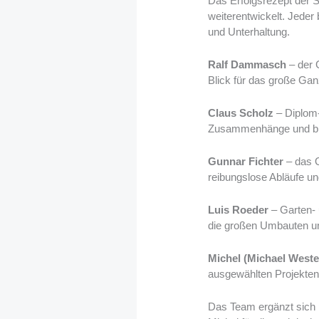
Das Erfolgsrezept der S
weiterentwickelt. Jeder
und Unterhaltung.
Ralf Dammasch
– der 
Blick für das große Gan
Claus Scholz
– Diplom-
Zusammenhänge und brin
Gunnar Fichter
– das O
reibungslose Abläufe un
Luis Roeder
– Garten- 
die großen Umbauten und
Michel (Michael Weste
ausgewählten Projekten
Das Team ergänzt sich p