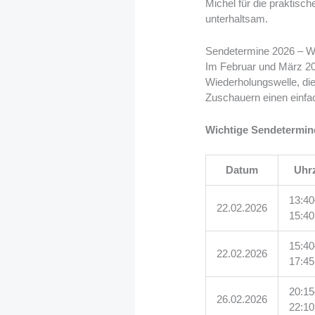
Michel für die praktis
unterhaltsam.
Sendetermine 2026 – Wi
Im Februar und März 20
Wiederholungswelle, di
Zuschauern einen einfa
Wichtige Sendetermin
Datum
Uhrz
13:40
22.02.2026
15:40
15:40
22.02.2026
17:45
20:15
26.02.2026
22:10