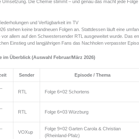
che Umsetzung. Die Chemie stimmt – und genau das macht jede Folge
ederholungen und Verfügbarkeit im TV
26 stehen keine brandneuen Folgen an. Stattdessen läuft eine umfan
e vor allem auf den Schwestersender RTL ausgeweitet wurde. Das er
chen Einstieg und langjährigen Fans das Nachholen verpasster Epis
e im Überblick (Auswahl Februar/März 2026)
eit
Sender
Episode / Thema
–
RTL
Folge 6×02 Schortens
–
RTL
Folge 6×03 Würzburg
–
Folge 9×02 Garten Carola & Christian
VOXup
(Rheinland-Pfalz)