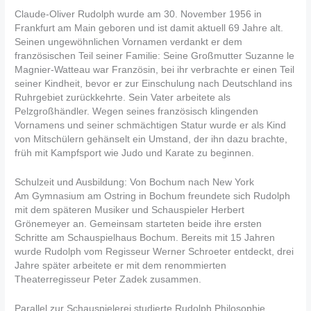
Claude-Oliver Rudolph wurde am 30. November 1956 in
Frankfurt am Main geboren und ist damit aktuell 69 Jahre alt.
Seinen ungewöhnlichen Vornamen verdankt er dem
französischen Teil seiner Familie: Seine Großmutter Suzanne le
Magnier-Watteau war Französin, bei ihr verbrachte er einen Teil
seiner Kindheit, bevor er zur Einschulung nach Deutschland ins
Ruhrgebiet zurückkehrte. Sein Vater arbeitete als
Pelzgroßhändler. Wegen seines französisch klingenden
Vornamens und seiner schmächtigen Statur wurde er als Kind
von Mitschülern gehänselt ein Umstand, der ihn dazu brachte,
früh mit Kampfsport wie Judo und Karate zu beginnen.
Schulzeit und Ausbildung: Von Bochum nach New York
Am Gymnasium am Ostring in Bochum freundete sich Rudolph
mit dem späteren Musiker und Schauspieler Herbert
Grönemeyer an. Gemeinsam starteten beide ihre ersten
Schritte am Schauspielhaus Bochum. Bereits mit 15 Jahren
wurde Rudolph vom Regisseur Werner Schroeter entdeckt, drei
Jahre später arbeitete er mit dem renommierten
Theaterregisseur Peter Zadek zusammen.
Parallel zur Schauspielerei studierte Rudolph Philosophie,