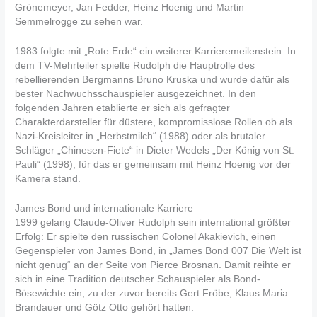
Grönemeyer, Jan Fedder, Heinz Hoenig und Martin
Semmelrogge zu sehen war.
1983 folgte mit „Rote Erde“ ein weiterer Karrieremeilenstein: In
dem TV-Mehrteiler spielte Rudolph die Hauptrolle des
rebellierenden Bergmanns Bruno Kruska und wurde dafür als
bester Nachwuchsschauspieler ausgezeichnet. In den
folgenden Jahren etablierte er sich als gefragter
Charakterdarsteller für düstere, kompromisslose Rollen ob als
Nazi-Kreisleiter in „Herbstmilch“ (1988) oder als brutaler
Schläger „Chinesen-Fiete“ in Dieter Wedels „Der König von St.
Pauli“ (1998), für das er gemeinsam mit Heinz Hoenig vor der
Kamera stand.
James Bond und internationale Karriere
1999 gelang Claude-Oliver Rudolph sein international größter
Erfolg: Er spielte den russischen Colonel Akakievich, einen
Gegenspieler von James Bond, in „James Bond 007 Die Welt ist
nicht genug“ an der Seite von Pierce Brosnan. Damit reihte er
sich in eine Tradition deutscher Schauspieler als Bond-
Bösewichte ein, zu der zuvor bereits Gert Fröbe, Klaus Maria
Brandauer und Götz Otto gehört hatten.