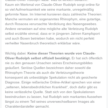
Kaum ein Merkmal von Claude-Oliver Rudolph sorgt online für
so viel Aufmerksamkeit wie seine markante, unregelmäßig
geformte Nase. Im Internet kursieren dazu zahlreiche Theorien:
Manche vermuten ein sogenanntes Rhinophym, eine gutartige,
durch Rosacea verursachte Verdickung des Nasengewebes.
Andere verweisen auf eine mögliche alte Verletzung Rudolph
selbst erzählte einmal, dass er in jüngeren Jahren Kampfsport
und auch Boxen betrieben habe, wodurch ein nicht perfekt
verheilter Nasenbruch theoretisch erklärbar wäre.
Wichtig dabei:
Keine dieser Theorien wurde von Claude-
Oliver Rudolph selbst offiziell bestätigt.
Er hat sich öffentlich
nie zu den genauen Ursachen seines Erscheinungsbildes
geäußert. Seriöse Quellen bezeichnen daher sowohl die
Rhinophym-Theorie als auch die Verletzungstheorie
konsequent als unbestätigte Spekulation nicht als gesicherte
Diagnose. Einige reißerische Online-Artikel sprechen von einer
„seltenen, lebensbedrohlichen Krankheit“, doch dafür gibt es
keine verlässliche Quelle. Statt sich von den Spekulationen
beeindrucken zu lassen, hat Rudolph sein markantes Aussehen
längst zu einem Teil seines unverwechselbaren Images als
Charakterdarsteller gemacht.