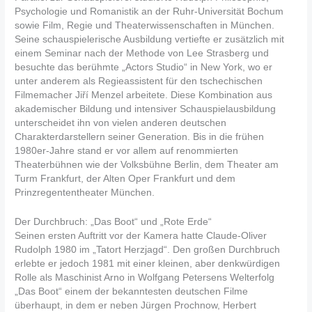
Psychologie und Romanistik an der Ruhr-Universität Bochum
sowie Film, Regie und Theaterwissenschaften in München.
Seine schauspielerische Ausbildung vertiefte er zusätzlich mit
einem Seminar nach der Methode von Lee Strasberg und
besuchte das berühmte „Actors Studio“ in New York, wo er
unter anderem als Regieassistent für den tschechischen
Filmemacher Jiří Menzel arbeitete. Diese Kombination aus
akademischer Bildung und intensiver Schauspielausbildung
unterscheidet ihn von vielen anderen deutschen
Charakterdarstellern seiner Generation. Bis in die frühen
1980er-Jahre stand er vor allem auf renommierten
Theaterbühnen wie der Volksbühne Berlin, dem Theater am
Turm Frankfurt, der Alten Oper Frankfurt und dem
Prinzregententheater München.
Der Durchbruch: „Das Boot“ und „Rote Erde“
Seinen ersten Auftritt vor der Kamera hatte Claude-Oliver
Rudolph 1980 im „Tatort Herzjagd“. Den großen Durchbruch
erlebte er jedoch 1981 mit einer kleinen, aber denkwürdigen
Rolle als Maschinist Arno in Wolfgang Petersens Welterfolg
„Das Boot“ einem der bekanntesten deutschen Filme
überhaupt, in dem er neben Jürgen Prochnow, Herbert