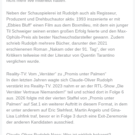
nicht mehr live miterlebt hatten.
Neben der Schauspielerei ist Rudolph auch als Regisseur,
Produzent und Drehbuchautor aktiv. 1993 inszenierte er mit
„Ebbies Bluff“ einen Film aus dem Boxmilieu, mit dem ein junger
Til Schweiger seinen ersten großen Erfolg feierte und den Max-
Ophüls-Preis als bester Nachwuchsdarsteller gewann. Zudem
schrieb Rudolph mehrere Bücher, darunter den 2021
erschienenen Roman „Nakam oder der 91. Tag“, der von
Kritikern teilweise mit der Literatur von Quentin Tarantino
verglichen wurde.
Reality-TV: Vom „Verräter“ zu „Promis unter Palmen“
In den letzten Jahren wagte sich Claude-Oliver Rudolph
verstärkt ins Reality-TV. 2023 nahm er an der RTL-Show „Die
Verräter Vertraue Niemandem!“ teil und schied dort in Folge 6
aus. 2026 folgte mit der vierten Staffel von „Promis unter
Palmen“ auf Sat.1 ein weiterer Auftritt in diesem Format, in dem
er unter anderem auf Eric Stehfest, Martin Angelo und Gina-
Lisa Lohfink traf, bevor er in Folge 3 durch eine Exit-Zeremonie
der anderen Kandidaten ausschied.
Claude-Oliver Rudolph Nase: Was ist wirklich bekannt?