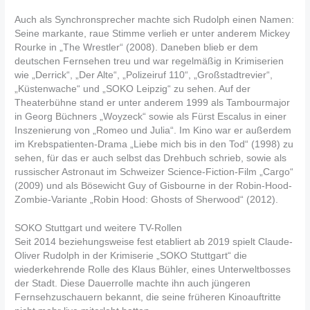
Auch als Synchronsprecher machte sich Rudolph einen Namen:
Seine markante, raue Stimme verlieh er unter anderem Mickey
Rourke in „The Wrestler“ (2008). Daneben blieb er dem
deutschen Fernsehen treu und war regelmäßig in Krimiserien
wie „Derrick“, „Der Alte“, „Polizeiruf 110“, „Großstadtrevier“,
„Küstenwache“ und „SOKO Leipzig“ zu sehen. Auf der
Theaterbühne stand er unter anderem 1999 als Tambourmajor
in Georg Büchners „Woyzeck“ sowie als Fürst Escalus in einer
Inszenierung von „Romeo und Julia“. Im Kino war er außerdem
im Krebspatienten-Drama „Liebe mich bis in den Tod“ (1998) zu
sehen, für das er auch selbst das Drehbuch schrieb, sowie als
russischer Astronaut im Schweizer Science-Fiction-Film „Cargo“
(2009) und als Bösewicht Guy of Gisbourne in der Robin-Hood-
Zombie-Variante „Robin Hood: Ghosts of Sherwood“ (2012).
SOKO Stuttgart und weitere TV-Rollen
Seit 2014 beziehungsweise fest etabliert ab 2019 spielt Claude-
Oliver Rudolph in der Krimiserie „SOKO Stuttgart“ die
wiederkehrende Rolle des Klaus Bühler, eines Unterweltbosses
der Stadt. Diese Dauerrolle machte ihn auch jüngeren
Fernsehzuschauern bekannt, die seine früheren Kinoauftritte