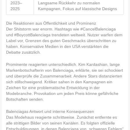
2023–
Langsame Rückkehr zu normalen
2025
Kampagnen, Fokus auf klassische Designs
Die Reaktionen aus Öffentlichkeit und Prominenz
Der Shitstorm war enorm. Hashtags wie #CancelBalenciaga
und #BoycottBalenciaga trendeten weltweit. Nutzer warfen dem
Label vor, Grenzen des guten Geschmacks überschritten zu
haben. Konservative Medien in den USA verstärkten die
Debatte zusätzlich.
Prominente reagierten unterschiedlich. Kim Kardashian, lange
Markenbotschafterin von Balenciaga, erklärte, sie sei schockiert
und überprüfe die Zusammenarbeit. Andere Stars distanzierten
sich stillschweigend. Kritiker sahen in den Kampagnen ein
Zeichen für eine problematische Entwicklung in der
Modebranche. Provokation um jeden Preis könne gefährliche
Botschaften senden.
Balenciagas Antwort und interne Konsequenzen
Das Modehaus reagierte schrittweise. Zunächst entfernte es
alle strittigen Bilder von seinen Kanälen. Es folgten offizielle
Entschuldigungen, in denen Balenciaga von „schweren Fehlern“